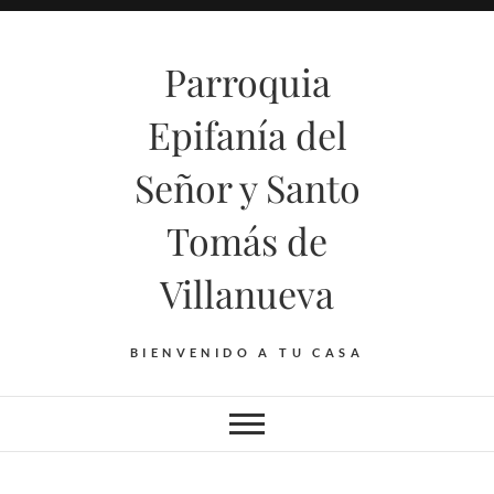
Saltar
al
Parroquia
contenido
Epifanía del
Señor y Santo
Tomás de
Villanueva
BIENVENIDO A TU CASA