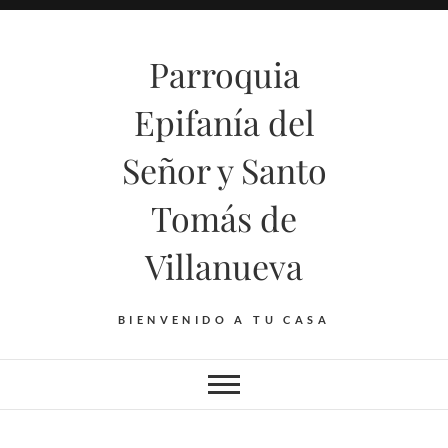
Saltar
al
Parroquia
contenido
Epifanía del
Señor y Santo
Tomás de
Villanueva
BIENVENIDO A TU CASA