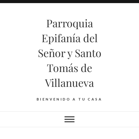
Saltar
al
Parroquia
contenido
Epifanía del
Señor y Santo
Tomás de
Villanueva
BIENVENIDO A TU CASA