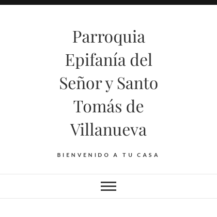
Saltar
al
Parroquia
contenido
Epifanía del
Señor y Santo
Tomás de
Villanueva
BIENVENIDO A TU CASA