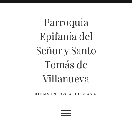
Saltar
al
Parroquia
contenido
Epifanía del
Señor y Santo
Tomás de
Villanueva
BIENVENIDO A TU CASA