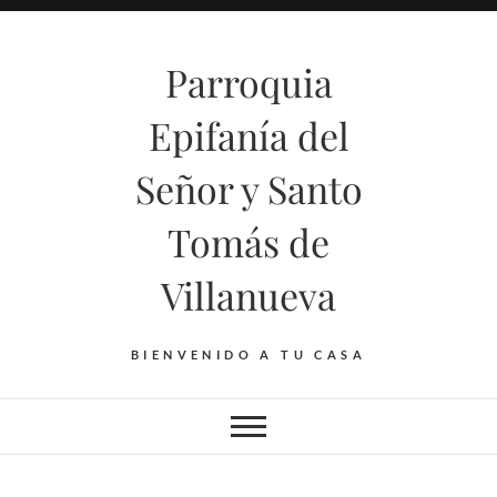
Saltar
al
Parroquia
contenido
Epifanía del
Señor y Santo
Tomás de
Villanueva
BIENVENIDO A TU CASA