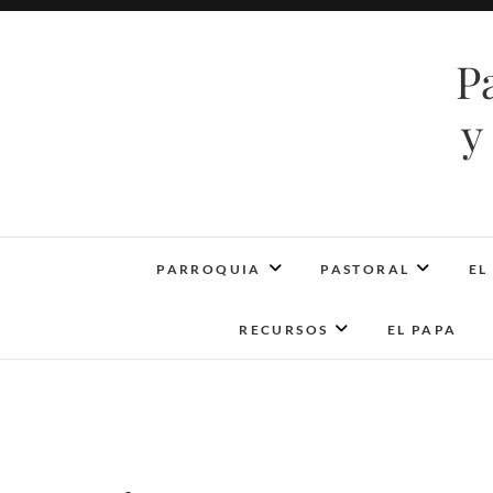
Saltar
al
P
contenido
y
PARROQUIA
PASTORAL
EL
RECURSOS
EL PAPA