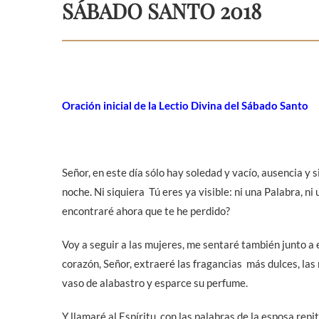
SÁBADO SANTO 2018
Oración inicial de la Lectio Divina del Sábado Santo
Señor, en este día sólo hay soledad y vacío, ausencia y s
noche. Ni siquiera Tú eres ya visible: ni una Palabra, n
encontraré ahora que te he perdido?
Voy a seguir a las mujeres, me sentaré también junto a e
corazón, Señor, extraeré las fragancias más dulces, las
vaso de alabastro y esparce su perfume.
Y llamaré al Espíritu, con las palabras de la esposa repit