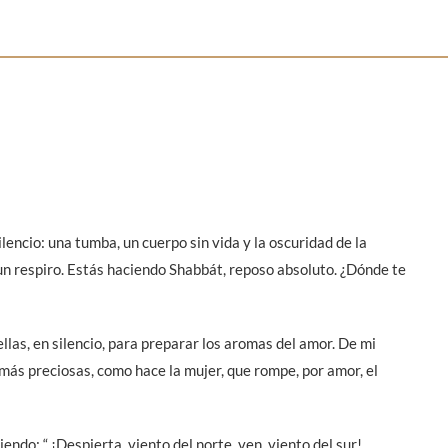
ilencio: una tumba, un cuerpo sin vida y la oscuridad de la
i un respiro. Estás haciendo Shabbát, reposo absoluto. ¿Dónde te
llas, en silencio, para preparar los aromas del amor. De mi
 más preciosas, como hace la mujer, que rompe, por amor, el
iendo: “ ¡Despierta, viento del norte, ven, viento del sur!