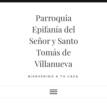
Saltar
al
Parroquia
contenido
Epifanía del
Señor y Santo
Tomás de
Villanueva
BIENVENIDO A TU CASA