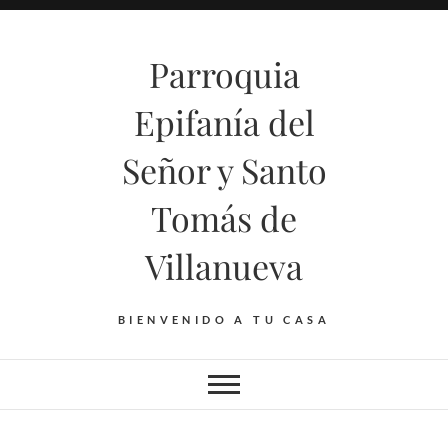
Saltar
al
Parroquia
contenido
Epifanía del
Señor y Santo
Tomás de
Villanueva
BIENVENIDO A TU CASA