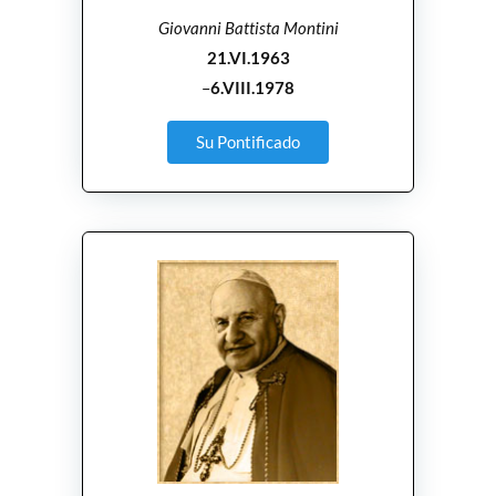
Giovanni Battista Montini
21.VI.1963
–
6.VIII.1978
Su Pontificado