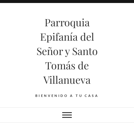
Saltar
al
Parroquia
contenido
Epifanía del
Señor y Santo
Tomás de
Villanueva
BIENVENIDO A TU CASA