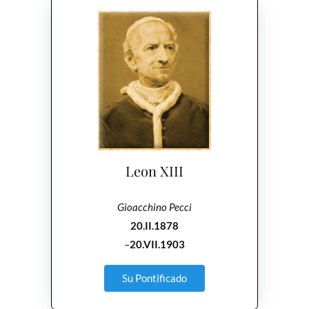
Leon XIII
Gioacchino Pecci
20.II.1878
–
20.VII.1903
Su Pontificado