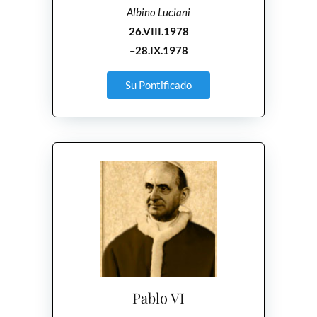
Albino Luciani
26.VIII.1978
–
28.IX.1978
Su Pontificado
Pablo VI