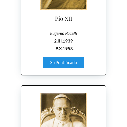
Pio XII
Eugenio Pacelli
2.III.1939
–
9.X.1958
.
Su Pontificado