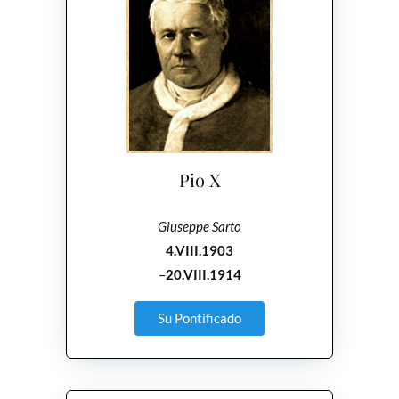
Pio X
Giuseppe Sarto
4.VIII.1903
–
20.VIII.1914
Su Pontificado