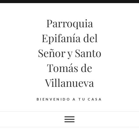
Saltar
al
Parroquia
contenido
Epifanía del
Señor y Santo
Tomás de
Villanueva
BIENVENIDO A TU CASA