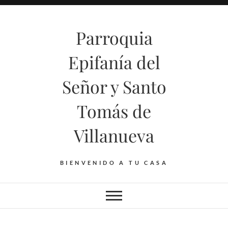
Saltar
al
Parroquia
contenido
Epifanía del
Señor y Santo
Tomás de
Villanueva
BIENVENIDO A TU CASA