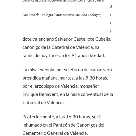
Durante la presentación de su último libro en 2018 en la
a
c
Facultad de Teología (Foto: Archivo Facultad Teología)
e
r
dote valenciano Salvador Castellote Cubells,
canónigo de la Catedral de Valencia, ha
fallecido hoy, lunes, a los 91 años de edad.
La misa exequial por su eterno descanso será
presidida mañana, martes, a las 9:30 horas,
por el arzobispo de Valencia, monseñor
Enrique Benavent, en la misa conventual de la
Catedral de Valencia.
Posteriormente, a las 16:30 horas, será
inhumado en el Panteón de Canónigos del
Cementerio General de Valencia.