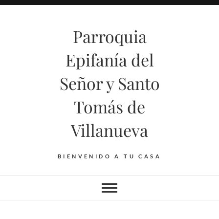
Saltar
al
Parroquia
contenido
Epifanía del
Señor y Santo
Tomás de
Villanueva
BIENVENIDO A TU CASA