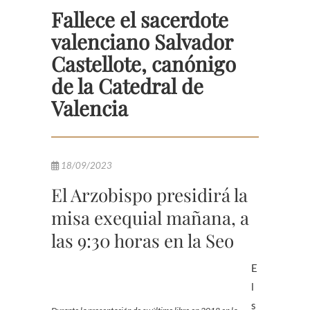
Fallece el sacerdote
valenciano Salvador
Castellote, canónigo
de la Catedral de
Valencia
18/09/2023
El Arzobispo presidirá la
misa exequial mañana, a
las 9:30 horas en la Seo
E
l
s