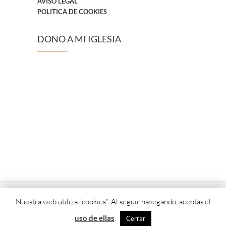
AVISO LEGAL
POLITICA DE COOKIES
DONO A MI IGLESIA
Nuestra web utiliza "cookies". Al seguir navegando, aceptas el
© 2026
Parroquia Epifanía del Señor y Santo Tomás de V
uso de ellas
.
Cerrar