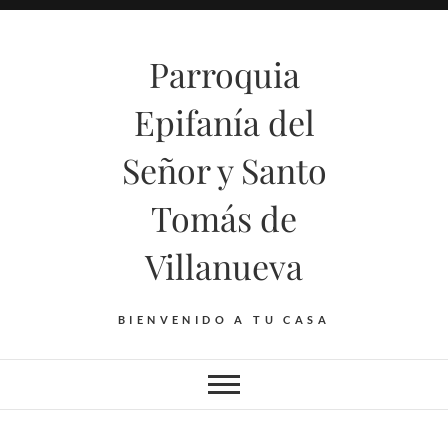
Saltar
al
Parroquia
contenido
Epifanía del
Señor y Santo
Tomás de
Villanueva
BIENVENIDO A TU CASA