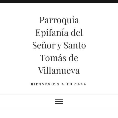
Saltar
al
Parroquia
contenido
Epifanía del
Señor y Santo
Tomás de
Villanueva
BIENVENIDO A TU CASA