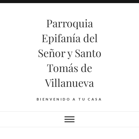
Saltar
al
Parroquia
contenido
Epifanía del
Señor y Santo
Tomás de
Villanueva
BIENVENIDO A TU CASA