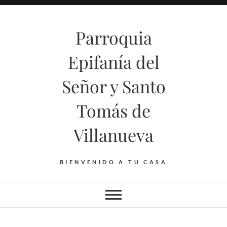
Saltar
al
Parroquia
contenido
Epifanía del
Señor y Santo
Tomás de
Villanueva
BIENVENIDO A TU CASA