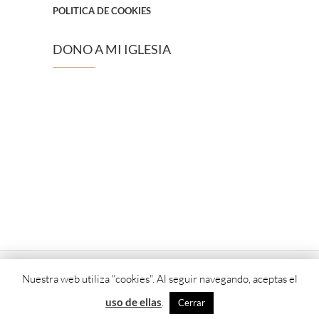
POLITICA DE COOKIES
DONO A MI IGLESIA
Nuestra web utiliza "cookies". Al seguir navegando, aceptas el
© 2026
Parroquia Epifanía del Señor y Santo Tomás de V
uso de ellas
.
Cerrar