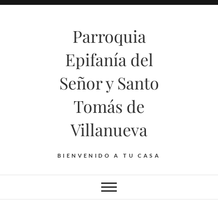
Saltar
al
Parroquia
contenido
Epifanía del
Señor y Santo
Tomás de
Villanueva
BIENVENIDO A TU CASA